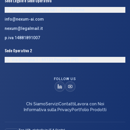
Sede Legale e Sede Operativa
Viale Citta' D'Europa 681 - 00144 Rome
info@nexum-ai.com
nexum@legalmail.it
p.iva 14881891007
Sede Operativa 2
Via Bologna 1 - 65121 Pescara (PE)
FOLLOW US
Chi Siamo
Servizi
Contatti
Lavora con Noi
Informativa sulla Privacy
Portfolio Prodotti