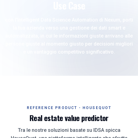
Use Case
con l'Intelligent Data Science Automation di Nexum, porti
la tua azienda verso una gestione dei dati smart e
automatizzata, in cui le informazioni giuste arrivano alle
persone giuste al momento giusto per decisioni migliori
e un vantaggio competitivo significativo.
REFERENCE PRODUCT - HOUSEQUOT
Real estate value predictor
Tra le nostre soluzioni basate su IDSA spicca