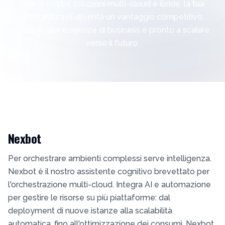
Con le nostre soluzioni multi-cloud e ibride, la tua
architettura IT diventa un vantaggio competitivo,
reattivo alle esigenze di business e pronto a scalare
verso il futuro.
Nexbot
Per orchestrare ambienti complessi serve intelligenza.
Nexbot è il nostro assistente cognitivo brevettato per
l'orchestrazione multi-cloud. Integra AI e automazione
per gestire le risorse su più piattaforme: dal
deployment di nuove istanze alla scalabilità
automatica, fino all'ottimizzazione dei consumi. Nexbot