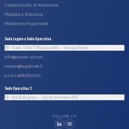
Cybersecurity AI Autonoma
Mobilità e Robotica
Metaverso Hypercube
Sede Legale e Sede Operativa
Viale Citta' D'Europa 681 - 00144 Rome
info@nexum-ai.com
nexum@legalmail.it
p.iva 14881891007
Sede Operativa 2
Via Bologna 1 - 65121 Pescara (PE)
FOLLOW US