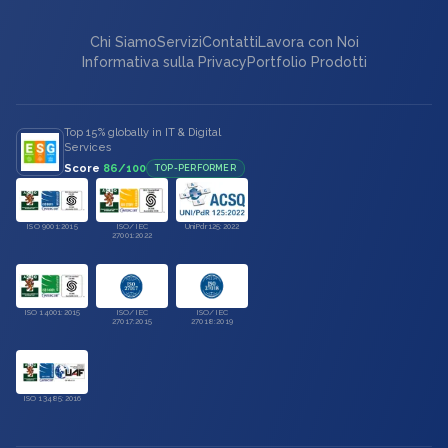
Chi Siamo
Servizi
Contatti
Lavora con Noi
Informativa sulla Privacy
Portfolio Prodotti
Top 15% globally in IT & Digital
Services
Score
86/100
TOP-PERFORMER
ISO 9001:2015
ISO/IEC
UniPdr125:2022
27001:2022
ISO 14001:2015
ISO/IEC
ISO/IEC
27017:2015
27018:2019
ISO 13485:2016